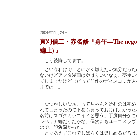
2004年11月24日
真刈信二・赤名修『勇午―The negot
編上) 』
もう後悔してます。
というわけで、とにかく燃えたい気分だった
ないけどアフタ漫画はやはりいいなぁ。夢使い
てしまったけど（だって前作のディスコミが大
までは…。
なつかしいなぁ、ってちゃんと読むのは初め
れてしまったので下巻も買っておけばよかった
名前はスゴクカッコイイと思う。丁度自分がこ
シベリア編だったかな）偶然にもユーゴスラヴ
ので、印象深かった。
とりあえずこれでしばらくは楽しめるだろう