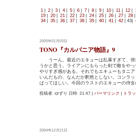
1
|
2
|
3
|
4
|
5
|
6
|
7
|
8
|
9
|
10
|
11
|
12
|
19
|
20
|
21
|
22
|
23
|
24
|
25
|
26
|
27
|
28
34
|
35
|
36
|
37
|
38
|
39
|
40
|
41
|
42
| 43|
2005年01月03日
TONO『カルバニア物語』9
うーん。最近のエキューは乱暴すぎて、傍
うかと思う。ライアンにもらった剣で敵をやっ
やりすぎ感がある。それでもエキューもタニア
いんだもの、なんだか釈然としない。コンラッ
ばってほしい。今回のラストのエキューの侍女
投稿者: ゆずり 日時: 21:47
|
パーマリンク
|
トラッ
2004年12月21日