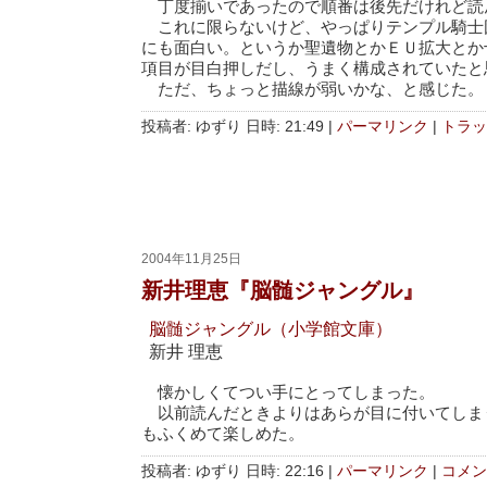
丁度揃いであったので順番は後先だけれど読
これに限らないけど、やっぱりテンプル騎士
にも面白い。というか聖遺物とかＥＵ拡大とか
項目が目白押しだし、うまく構成されていたと
ただ、ちょっと描線が弱いかな、と感じた。
投稿者: ゆずり 日時: 21:49
|
パーマリンク
|
トラッ
2004年11月25日
新井理恵『脳髄ジャングル』
脳髄ジャングル（小学館文庫）
新井 理恵
懐かしくてつい手にとってしまった。
以前読んだときよりはあらが目に付いてしま
もふくめて楽しめた。
投稿者: ゆずり 日時: 22:16
|
パーマリンク
|
コメント