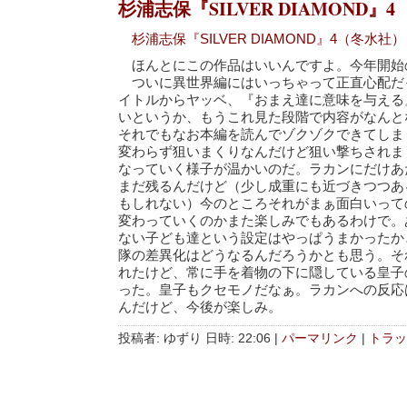
杉浦志保『SILVER DIAMOND』4
杉浦志保『SILVER DIAMOND』4（冬水社）
ほんとにこの作品はいいんですよ。今年開始
ついに異世界編にはいっちゃって正直心配だ
イトルからヤッベ、『おまえ達に意味を与える
いというか、もうこれ見た段階で内容がなんと
それでもなお本編を読んでゾクゾクできてしま
変わらず狙いまくりなんだけど狙い撃ちされま
なっていく様子が温かいのだ。ラカンにだけあ
まだ残るんだけど（少し成重にも近づきつつあ
もしれない）今のところそれがまぁ面白いって
変わっていくのかまた楽しみでもあるわけで。
ない子ども達という設定はやっぱうまかったか
隊の差異化はどうなるんだろうかとも思う。そ
れたけど、常に手を着物の下に隠している皇子
った。皇子もクセモノだなぁ。ラカンへの反応
んだけど、今後が楽しみ。
投稿者: ゆずり 日時: 22:06
|
パーマリンク
|
トラッ