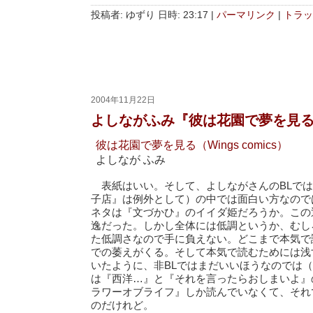
投稿者: ゆずり 日時: 23:17
|
パーマリンク
|
トラッ
2004年11月22日
よしながふみ『彼は花園で夢を見
彼は花園で夢を見る（Wings comics）
よしなが ふみ
表紙はいい。そして、よしながさんのBLでは
子店』は例外として）の中では面白い方なので
ネタは『文づかひ』のイイダ姫だろうか。この
逸だった。しかし全体には低調というか、むし
た低調さなので手に負えない。どこまで本気で
での萎えがくる。そして本気で読むためには浅
いたように、非BLではまだいいほうなのでは（
は『西洋…』と『それを言ったらおしまいよ』
ラワーオブライフ』しか読んでいなくて、それ
のだけれど。