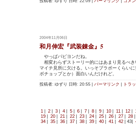
投稿者: ゆずり 日時: 22:09
|
パーマリンク
|
コメント
2004年11月06日
和月伸宏『武装錬金』5
やっぱパピヨンだね。
相変わらずストーリー的にはあまり見るべき
マイチ見所に欠ける。いっそブラボーくらいに
ボチョップとか）面白いんだけれど。
投稿者: ゆずり 日時: 20:55
|
パーマリンク
|
トラッ
1
|
2
|
3
|
4
|
5
|
6
|
7
|
8
|
9
|
10
|
11
|
12
|
19
|
20
|
21
|
22
|
23
|
24
|
25
|
26
|
27
|
28
34
|
35
|
36
|
37
|
38
|
39
|
40
|
41
|
42
| 43|