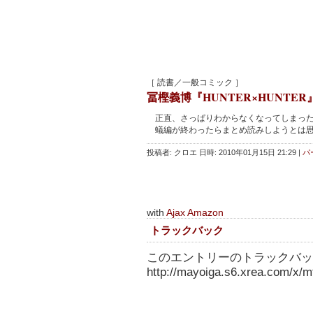
［ 読書／一般コミック ］
冨樫義博『HUNTER×HUNTER』
正直、さっぱりわからなくなってしまっ
蟻編が終わったらまとめ読みしようとは思
投稿者: クロエ 日時: 2010年01月15日 21:29
|
パ
with
Ajax Amazon
トラックバック
このエントリーのトラックバック
http://mayoiga.s6.xrea.com/x/mt