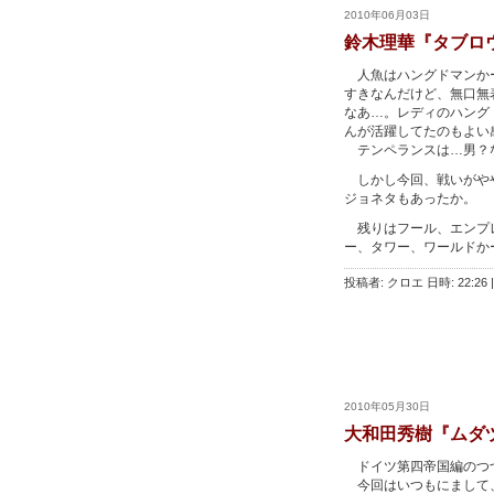
2010年06月03日
鈴木理華『タブロ
人魚はハングドマンかー
すきなんだけど、無口無
なあ…。レディのハング
んが活躍してたのもよい
テンペランスは…男？
しかし今回、戦いがやや
ジョネタもあったか。
残りはフール、エンプレ
ー、タワー、ワールドか
投稿者: クロエ 日時: 22:26
|
2010年05月30日
大和田秀樹『ムダ
ドイツ第四帝国編のつ
今回はいつもにまして、