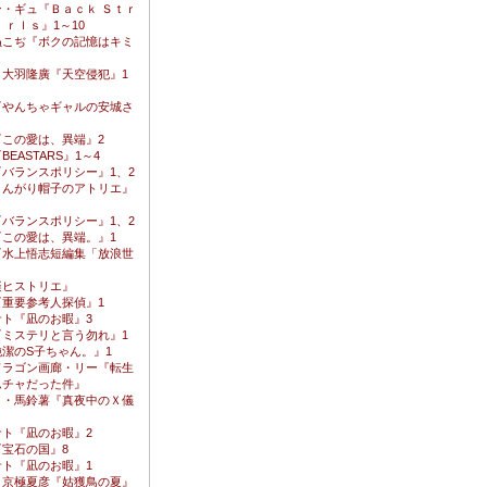
・ギュ『Ｂａｃｋ Ｓｔｒ
ｉｒｌｓ』1～10
ぬこぢ『ボクの記憶はキミ
・大羽隆廣『天空侵犯』1
『やんちゃギャルの安城さ
『この愛は、異端』2
EASTARS』1～4
バランスポリシー』1、2
とんがり帽子のアトリエ』
バランスポリシー』1、2
『この愛は、異端。』1
『水上悟志短編集「放浪世
楽ヒストリエ』
『重要参考人探偵』1
サト『凪のお暇』3
『ミステリと言う勿れ』1
潔のS子ちゃん。』1
ドラゴン画廊・リー『転生
ムチャだった件』
ト・馬鈴薯『真夜中のＸ儀
サト『凪のお暇』2
宝石の国』8
サト『凪のお暇』1
・京極夏彦『姑獲鳥の夏』