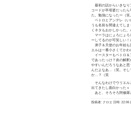
最初の話からいきなりア
コードが卒塔婆だったら
た。勉強になったー（笑
ペトロとアンデレ（いい
うも名前を間違えてしま
くネタもおかしかった。
マーラはにょろにょろし
ーしてるのが可笑しい！
弟子＆天使のお年始も面
エルは一番小さくてかわ
イースターもペトロ＆ア
であったっけ？炎の解釈
やすいんだろうなあと思
んだよなあ…（笑。そし
か…？（笑
そんなわけでウリエルと
出てきたし面白かったｖ
あと、そろそろ阿修羅
投稿者: クロエ 日時: 22:06
|