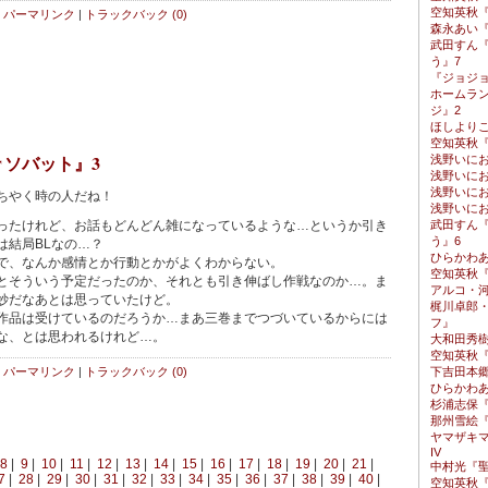
空知英秋『
パーマリンク
|
トラックバック (0)
森永あい『
武田すん
う』7
『ジョジョ
ホームラ
ジ』2
ほしより
空知英秋『
♂ソバット』3
浅野いに
浅野いに
浅野いに
ちやく時の人だね！
浅野いに
たけれど、お話もどんどん雑になっているような…というか引き
武田すん
う』6
は結局BLなの…？
ひらかわ
で、なんか感情とか行動とかがよくわからない。
空知英秋『
そういう予定だったのか、それとも引き伸ばし作戦なのか…。ま
アルコ・
妙だなあとは思っていたけど。
梶川卓郎
品は受けているのだろうか…まあ三巻までつづいているからには
フ』
な、とは思われるけれど…。
大和田秀
空知英秋『
パーマリンク
|
トラックバック (0)
下吉田本
ひらかわ
杉浦志保『S
那州雪絵
ヤマザキ
IV
8
|
9
|
10
|
11
|
12
|
13
|
14
|
15
|
16
|
17
|
18
|
19
|
20
|
21
|
中村光『
7
|
28
|
29
|
30
|
31
|
32
|
33
|
34
|
35
|
36
|
37
|
38
|
39
|
40
|
空知英秋『