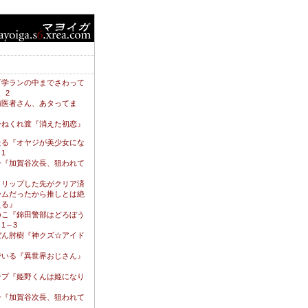
『学ランの中までさわって
、2
歯医者さん、あタってま
ひねくれ渡『消えた初恋』
たる『オヤジが美少女にな
1
子『加賀谷次長、狙われて
２
トリップした先がクリア済
ームだったから推しとは絶
える』
ゆこ『錦田警部はどろぼう
1～3
ぼん肘樹『神クズ☆アイド
でいる『異世界おじさん』
ンプ『姫野くんは姫になり
』
子『加賀谷次長、狙われて