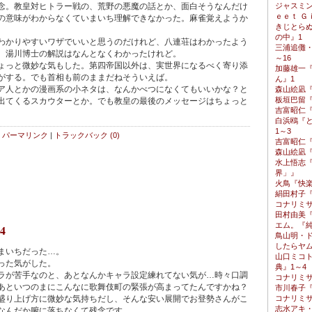
念。教皇対ヒトラー戦の、荒野の悪魔の話とか、面白そうなんだけ
ジャスミン
ｅｅｔ Ｇ
の意味がわからなくていまいち理解できなかった。麻雀覚えようか
きじとら
の中』1
かりやすいワザでいいと思うのだけれど、八連荘はわかったよう
三浦追儺
。湯川博士の解説はなんとなくわかったけれど。
～16
っと微妙な気もした。第四帝国以外は、実世界になるべく寄り添
加藤雄一
がする。でも首相も前のままだねそういえば。
ん』1
人とかの漫画系の小ネタは、なんかべつになくてもいいかな？と
森山絵凪
板垣巴留『B
出てくるスカウターとか。でも教皇の最後のメッセージはちょっと
吉富昭仁『
白浜鴎『
1～3
パーマリンク
|
トラックバック (0)
吉富昭仁『
森山絵凪
水上悟志
界」』
火鳥『快
絹田村子
コナリミ
田村由美
エム。『純
4
鳥山明・
したらヤ
まいちだった…。
山口ミコ
った気がした。
典』1～4
が苦手なのと、あとなんかキャラ設定練れてない気が…時々口調
コナリミ
あといつのまにこんなに歌舞伎町の緊張が高まってたんですかね？
市川春子『
盛り上げ方に微妙な気持ちだし、そんな安い展開でお登勢さんがこ
コナリミ
志水アキ
なんだか腑に落ちなくて残念です…。