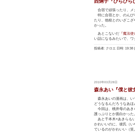
西炯子『ひらひら
合宿で頑張ったり、メ
特に合宿とか、のんびり
たり、他校とのいざこざ
かった。
あとこないだ
『魔法使
い話になるみたいで、ワ
投稿者: クロエ 日時: 19:38
|
2010年03月28日
森永あい『僕と彼女
森永あいの漫画は、いつ
どうなるんだろうなあほ
今回は、桃井母のあきら
護っぷりとか面白かった
あと千本木×あきらもい
かわいいのに、彼氏（い
ているのがかわいい（笑