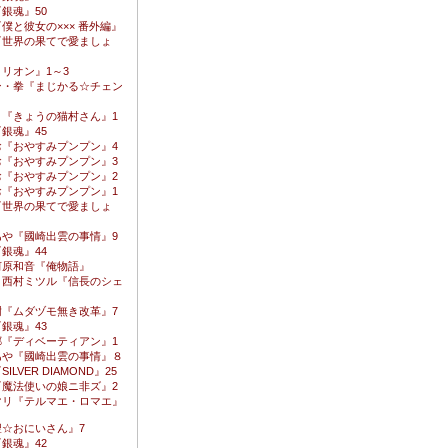
銀魂』50
僕と彼女の××× 番外編』
『世界の果てで愛ましょ
リオン』1～3
ン・拳『まじかる☆チェン
こ『きょうの猫村さん』1
銀魂』45
お『おやすみプンプン』4
お『おやすみプンプン』3
お『おやすみプンプン』2
お『おやすみプンプン』1
『世界の果てで愛ましょ
あや『國崎出雲の事情』9
銀魂』44
河原和音『俺物語』
・西村ミツル『信長のシェ
樹『ムダヅモ無き改革』7
銀魂』43
郷『ディベーティアン』1
あや『國崎出雲の事情』８
ILVER DIAMOND』25
『魔法使いの娘ニ非ズ』2
マリ『テルマエ・ロマエ』
聖☆おにいさん』7
銀魂』42