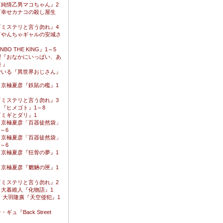
『純情乙男マコちゃん』2
『幸せカナコの殺し屋生
『ミステリと言う勿れ』4
『やんちゃギャルの安城さ
BO THE KING』1～5
理『おなかにいっぱい、あ
 』
でいる『異世界おじさん』
・京極夏彦『鉄鼠の檻』1
『ミステリと言う勿れ』3
『ヒメゴト』1～8
ミギとダリ』1
・京極夏彦「百器徒然袋」
～6
・京極夏彦「百器徒然袋」
～6
・京極夏彦『狂骨の夢』1
・京極夏彦『魍魎の匣』1
『ミステリと言う勿れ』2
・大暮維人『化物語』1
 大羽隆廣『天空侵犯』1
ギュ『Back Street