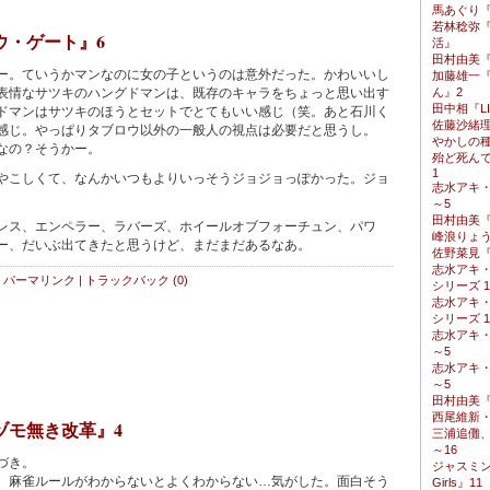
馬あぐり
若林稔弥
ウ・ゲート』6
活』
田村由美
。ていうかマンなのに女の子というのは意外だった。かわいいし
加藤雄一
表情なサツキのハングドマンは、既存のキャラをちょっと思い出す
ん』2
田中相『LIN
ドマンはサツキのほうとセットでとてもいい感じ（笑。あと石川く
佐藤沙緒
感じ。やっぱりタブロウ以外の一般人の視点は必要だと思うし。
やかしの種
なの？そうかー。
殆ど死ん
1
こしくて、なんかいつもよりいっそうジョジョっぽかった。ジョ
志水アキ
～5
田村由美
ス、エンペラー、ラバーズ、ホイールオブフォーチュン、パワ
峰浪りょう
ー、だいぶ出てきたと思うけど、まだまだあるなあ。
佐野菜見『
志水アキ
パーマリンク
|
トラックバック (0)
シリーズ 1
志水アキ
シリーズ 1
志水アキ
～5
志水アキ
～5
田村由美
西尾維新
ヅモ無き改革』4
三浦追儺、
～16
づき。
ジャスミン・
麻雀ルールがわからないとよくわからない…気がした。面白そう
Girls』11