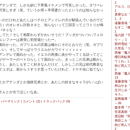
2
ナンダで、しかも妙に下界風イケメンで可笑しかった。タワーレ
アルコ、
可笑しすぎ（笑。ていうか塔＝卒塔婆だったというのは知らなかっ
1
真柴なお
。
1、2
のだけれどあたしはペテロとアンドレの方が馴染んでいるのでど
遠藤達哉『S
う）のオレオレ詐欺ネタと、知らないって三回言ってニワトリが鳴
もすこ『
パネェな！
1
てた！そして相変わらずかわいそうだ！ブッダがついついフォロ
張六郎『千
ルシファーは唐突に初登場だったー。
り～ 』1
那州雪絵『
白かった。ガブリエルの言葉は確かにそのとおりだ（笑。ガブリ
久世岳『
いい。そしてやっぱりウリエルがカワイイィィｖｖｖ
西修『魔入
ンデレで面白かった。イエスの死後に炎がやってくる話ってどこ
櫻日和鮎
がゲーマーのペトロらしくて面白かった。きっとこの兄弟は動かし
てくれ』1
うし、あたしもすごく好きなんだけど、しかしこの兄は初代教皇な
殆ど死ん
てユダは…前からうすうす思っていたけれど、ドケチ虫に似てない
3
西修『魔
13
遠藤達哉『S
かアナンダとか漁師兄弟とか、あたしの好きなキャラがいっぱい
和山やま
文川じみ
さんとか出てほしいなあ。
キス』
冨樫義博『H
パーマリンク
|
コメント (2)
|
トラックバック (0)
～36
森本秀『ア
笠原真樹『
渡辺航『弱
再田ニカ『
殆ど死ん
2