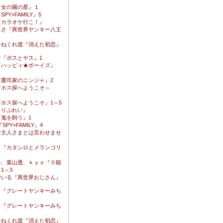
『女の園の星』１
PY×FAMILY』5
『カラオケ行こ！』
まさ『異世界ヤンキー八王
ひねくれ渡『消えた初恋』
け『ボスとヤス』1
『ハッピィ★ボーイズ』
『鷹司家のニンジャ』2
『ホス探へようこそ～
』
ホス探へようこそ』1～5
とりぷれい』
鬼を飼う』1
SPY×FAMILY』4
ご主人さまとは言わせませ
こ『カタシロとメランコリ
ル、葉山透、ｋｙｏ『０能
1～3
でいる『異世界おじさん』
き『グレートヤンキーみち
き『グレートヤンキーみち
ひねくれ渡『消えた初恋』