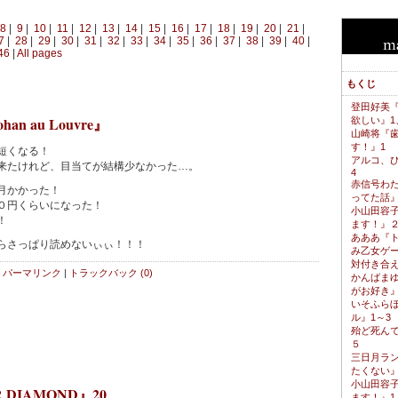
8
|
9
|
10
|
11
|
12
|
13
|
14
|
15
|
16
|
17
|
18
|
19
|
20
|
21
|
7
|
28
|
29
|
30
|
31
|
32
|
33
|
34
|
35
|
36
|
37
|
38
|
39
|
40
|
46
|
All pages
もくじ
登田好美
ohan au Louvre』
欲しい』1
山崎将『
す！』1
短くなる！
アルコ、
来たけれど、目当てが結構少なかった…。
4
赤信号わ
月かかった！
ってた話』
０円くらいになった！
小山田容
！
ます！』
あああ『
らさっぱり読めないぃぃ！！！
み乙女ゲ
対付き合
パーマリンク
|
トラックバック (0)
かんばま
がお好き』
いそふら
ル』1～3
殆ど死ん
５
三日月ラ
たくない
小山田容
 DIAMOND』20
ます！』1