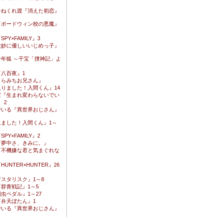
ひねくれ渡『消えた初恋』
『ボードウィン校の悪魔』
PY×FAMILY』3
微妙に優しいいじめっ子』
年狐 ～干宝「捜神記」よ
八百夜』1
うらみちお兄さん』
りました！入間くん』14
実『生まれ変わらないでい
、2
でいる『異世界おじさん』
入ました！入間くん』1～
PY×FAMILY』2
『夢中さ、きみに。』
『不機嫌な君と気まぐれな
UNTER×HUNTER』26
スタリスク』1～8
群青戦記』1～5
虫ペダル』1～27
弁天ぼたん』1
でいる『異世界おじさん』