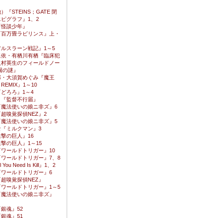
『STEINS；GATE 閉
ピグラフ』1、2
『怪談少年』
『百万畳ラビリンス』上・
ルスラーン戦記』1～5
里依・有栖川有栖『臨床犯
火村英生のフィールドノー
園の謎』
郎・大須賀めぐみ『魔王
E REMIX』1～10
どろろ』1～4
コ『監督不行届』
『魔法使いの娘ニ非ズ』6
超嗅覚探偵NEZ』2
『魔法使いの娘ニ非ズ』5
な『ミルクマン』3
撃の巨人』16
撃の巨人』1～15
ワールドトリガー』10
ワールドトリガー』7、8
You Need Is Kill』1、2
『ワールドトリガー』6
超嗅覚探偵NEZ』
ワールドトリガー』1～5
『魔法使いの娘ニ非ズ』
銀魂』52
銀魂』51