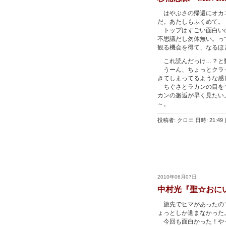
はやぶさの帰還にオカエ
だ。あたしもふくめて。
トップはすごい面白いの
不思議だし勿体無い。っ
観る機会を得て、なるほ
これ読んだっけ…？と
うーん、ちょっとクライ
きてしまってるような感
ちぐさとラカンの目をつ
カンの邂逅が早く見たい
～。
投稿者: クロエ 日時: 21:49
|
2010年06月07日
中村光『聖☆おに
旅先でヒマがあったので
ょっとしか進まなかった
今回も面白かった！やっ