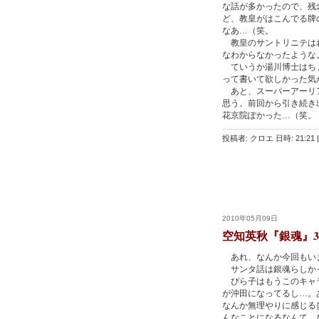
な話が多かったので、残
ど、教皇がはこんでる牌
なあ…（笑。
教皇のサントリニテはわ
なわからなかったような
ていうか湯川博士はちょ
って書いて欲しかった気
あと、スーパーアーリア
思う。前回から引き続き
花京院ぽかった…（笑。
投稿者: クロエ 日時: 21:21
|
2010年05月09日
空知英秋『銀魂』3
あれ、なんか今回もい
サンタ話は銀魂らしか
ぴら子はもうこのキャラ
が沖田になってるし…。
なんか無理やりに感じる
んなことになるなんて…