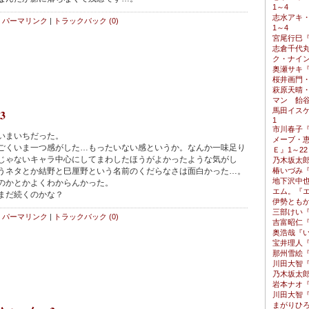
1～4
志水アキ
パーマリンク
|
トラックバック (0)
1～4
宮尾行巳
志倉千代
ク・ナイン
奥瀬サキ
桜井画門・
萩原天晴
マン 飴谷
馬田イス
3
1
市川春子『
いまいちだった。
メーブ・恵
くいま一つ感がした…もったいない感というか。なんか一味足り
Ｅ』1～22
じゃないキャラ中心にしてまわしたほうがよかったような気がし
乃木坂太郎
うネタとか結野と巳厘野という名前のくだらなさは面白かった…。
椿いづみ『
地下沢中也
のかとかよくわからんかった。
エム。『エ
まだ続くのかな？
伊勢ともか
三部けい『
パーマリンク
|
トラックバック (0)
吉富昭仁
奥浩哉『い
宝井理人『
那州雪絵『
川田大智
乃木坂太郎
岩本ナオ『
川田大智
まがりひ