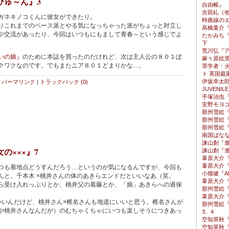
ひゅ～ん』3
自由帳』
吉田糺（他）
ガネキノコくんに彼女ができたり。
時曲線のエ
これまでのペース派とやる気になっちゃった派がちょっと対立し
高橋葉介
や交流があったり、今回はいつもにもまして青春～という感じでよ
たかみち
下
荒川弘『ア
いの娘』
のために本誌を買ったのだけれど、次は主人公の８０１ぽ
麻々原絵
クワクなのです。でもまたニア８０１どまりかな…。
罪学者・
ト 英国庭
伊坂幸太
パーマリンク
|
トラックバック (0)
JUVENIL
手塚治虫『
安野モヨ
那州雪絵
那州雪絵『
那州雪絵
南国ばな
諫山創『進
の×××』7
諫山創『進
葦原大介『
葦原大介『
も着地点どうすんだろう…というのが気になるんですが、今回も
小畑健『All 
んと。千本木 ×桃井さんの体のあきらエンドだといいなあ（笑。
葦原大介
受け入れっぷりとか、桃井父の葛藤とか、「娘」あきらへの過保
那州雪絵『
。
葦原大介『
いんだけど、桃井さん×椎名さんも地道にいいと思う。椎名さんが
那州雪絵
や桃井さんなんだが）のむちゃくちゃにいつも楽しそうにつきあっ
3、4
。
空知英秋『
空知英秋『