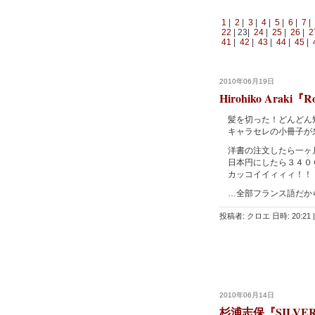
1
|
2
|
3
|
4
|
5
|
6
|
7
|
22
| 23|
24
|
25
|
26
|
2
41
|
42
|
43
|
44
|
45
|
2010年06月19日
Hirohiko Araki『R
髪を切った！どんどん
キャラセレの小冊子が
洋書の注文したら一ヶ
日本円にしたら３４０
カッコイイィィィ！！
…全部フランス語だか
投稿者: クロエ 日時: 20:21
|
2010年06月14日
杉浦志保『SILVER