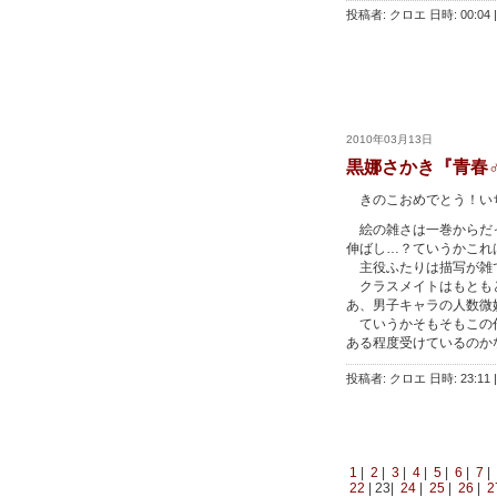
投稿者: クロエ 日時: 00:04
|
2010年03月13日
黒娜さかき『青春
きのこおめでとう！い
絵の雑さは一巻からだっ
伸ばし…？ていうかこれ
主役ふたりは描写が雑
クラスメイトはもともと
あ、男子キャラの人数微
ていうかそもそもこの作
ある程度受けているのか
投稿者: クロエ 日時: 23:11
|
1
|
2
|
3
|
4
|
5
|
6
|
7
|
22
| 23|
24
|
25
|
26
|
2