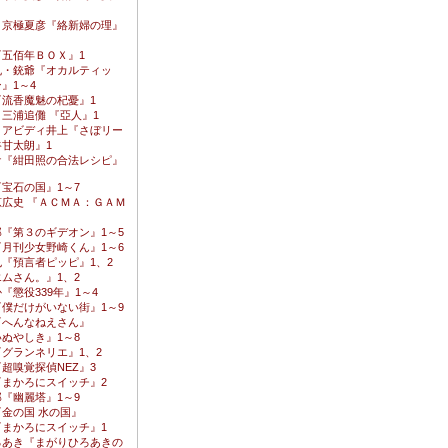
・京極夏彦『絡新婦の理』
『五佰年ＢＯＸ』1
丸・銃爺『オカルティッ
』1～4
『流香魔魅の杞憂』1
三浦追儺 『亞人』1
・アビディ井上『さぼリー
甘太朗』1
ケ『紺田照の合法レシピ』
宝石の国』1～7
広史 『ＡＣＭＡ：ＧＡＭ
『第３のギデオン』1～5
月刊少女野崎くん』1～6
『預言者ピッピ』1、2
ムさん。』1、2
『懲役339年』1～4
僕だけがいない街』1～9
『へんなねえさん』
ぬやしき』1～8
グランネリエ』1、2
超嗅覚探偵NEZ』3
『まかろにスイッチ』2
『幽麗塔』1～9
金の国 水の国』
『まかろにスイッチ』1
ろあき『まがりひろあきの