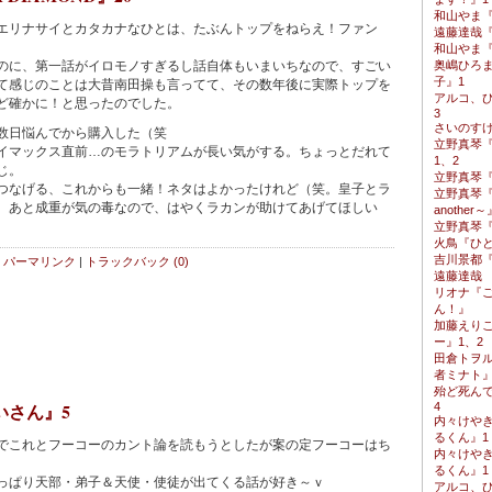
和山やま
リナサイとカタカナなひとは、たぶんトップをねらえ！ファン
遠藤達哉『S
和山やま
に、第一話がイロモノすぎるし話自体もいまいちなので、すごい
奥嶋ひろ
子』1
て感じのことは大昔南田操も言ってて、その数年後に実際トップを
アルコ、
ど確かに！と思ったのでした。
3
さいのす
数日悩んでから購入した（笑
立野真琴
マックス直前…のモラトリアムが長い気がする。ちょっとだれて
1、2
じ。
立野真琴
なげる、これからも一緒！ネタはよかったけれど（笑。皇子とラ
立野真琴
。あと成重が気の毒なので、はやくラカンが助けてあげてほしい
another～
立野真琴『
火鳥『ひ
吉川景都『
パーマリンク
|
トラックバック (0)
遠藤達哉 『
リオナ『
ん！』
加藤えり
ー』1、2
田倉トヲ
者ミナト』
殆ど死ん
いさん』5
4
内々けや
るくん』1
これとフーコーのカント論を読もうとしたが案の定フーコーはち
内々けや
。
るくん』1
ぱり天部・弟子＆天使・使徒が出てくる話が好き～ｖ
アルコ、