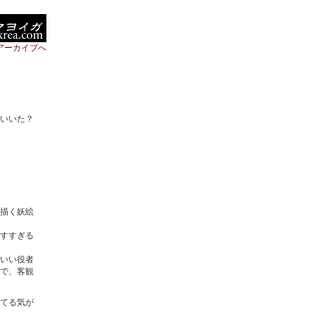
アーカイブへ
いいた？
描く妖絵
すすぎる
いい役者
で、客観
てる気が