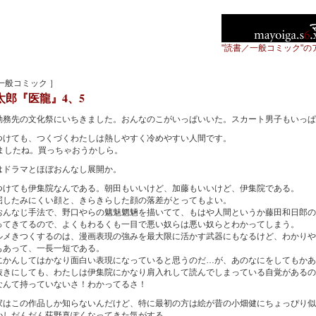
"読書／一般コミック"の
一般コミック ］
太郎『医龍』4、5
務先の文化祭にいちきました。おんなのこがいっぱいいた。スカート男子もいっぱ
けても、つくづくわたしは熱しやすく冷めやすい人間です。
ましたね。買っちゃおうかしら。
ドラマとほぼおんなし展開か。
けても伊集院なんである。朝田もいいけど、加藤もいいけど、伊集院である。
したみにくい顔と、きらきらした顔の落差がとってもよい。
んなじ手法で、野口やらの魑魅魍魎を描いてて、もはや人間というか藤田和日郎の
ってきてるので、よくもわるくも一目で悪い奴らは悪い奴らとわかってしまう。
メきつくするのは、漫画表現の強みを最大限に活かす武器にもなるけど、わかりや
もあって、一長一短である。
かんしてはかなり面白い表現になっていると思うのだ…が、あのなにをしてもかあ
抜きにしても、わたしは伊集院にかなり肩入れして読んでしまっている自覚があるの
なんて持っていないさ！わかってるさ！
はこの作品しか知らないんだけど、特に最初の方は絵が昔の小畑健にちょっぴり似
かしだんだん荻野真ぽくなってきた気がする。