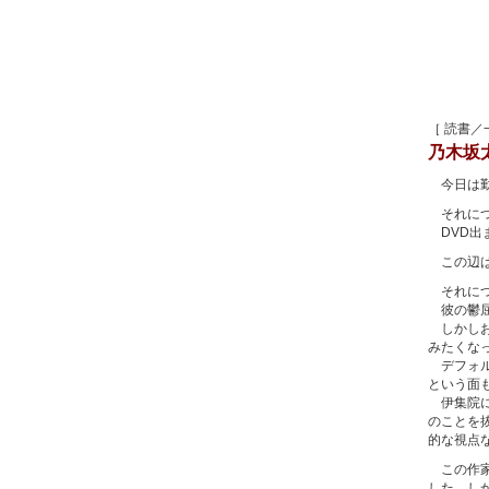
［ 読書／
乃木坂
今日は勤
それにつ
DVD出
この辺は
それにつ
彼の鬱屈
しかしお
みたくな
デフォル
という面
伊集院に
のことを
的な視点
この作家
した。し