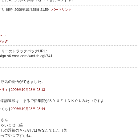
り 日時: 2006年10月28日 21:59
|
パーマリンク
mazon
バック
リーのトラックバックURL:
oiga.s6.xrea.com/x/mt-tb.cgi/741
、浮気の覚悟ができました。
マリィ
|
2006年10月28日 23:13
本誌連載は、まるで伊集院がＳＹＵＺＩＮＫＯＵみたいですよ！
やくも |
2006年10月28日 23:44
ィさん
しゃいませ（笑
たしの浮気のきっかけはあなたでした（笑
果ってやつですかね。