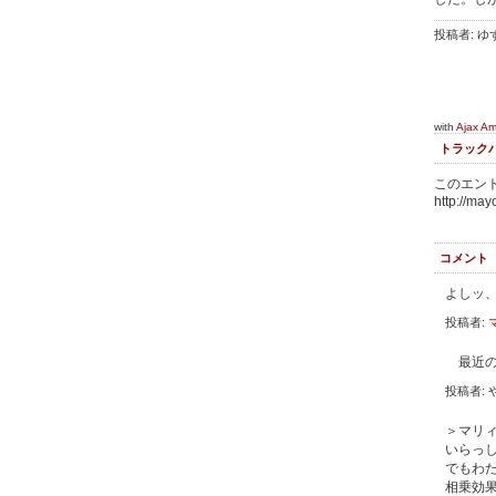
投稿者: ゆず
with
Ajax A
トラック
このエント
http://may
コメント
よしッ
投稿者:
最近の
投稿者: 
＞マリ
いらっ
でもわ
相乗効