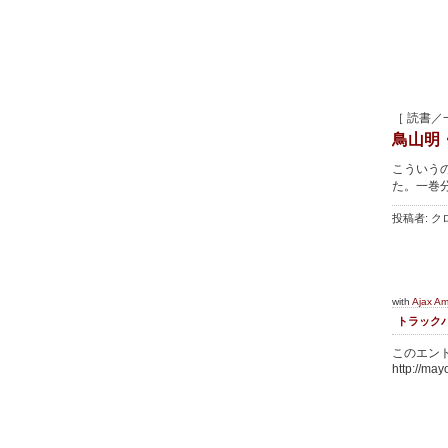
［ 読書／
鳥山明
こういう
た。一巻
投稿者: クロ
with
Ajax A
トラック
このエント
http://may