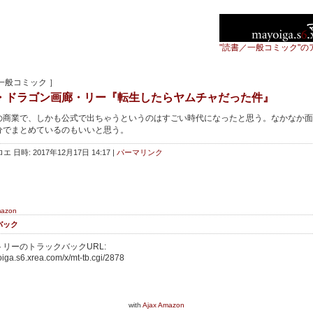
"読書／一般コミック"の
一般コミック ］
・ドラゴン画廊・リー『転生したらヤムチャだった件』
の商業で、しかも公式で出ちゃうというのはすごい時代になったと思う。なかなか面
分でまとめているのもいいと思う。
エ 日時: 2017年12月17日 14:17
|
パーマリンク
mazon
バック
リーのトラックバックURL:
oiga.s6.xrea.com/x/mt-tb.cgi/2878
with
Ajax Amazon