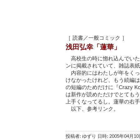
［ 読書／一般コミック ］
浅田弘幸「蓮華」
高校生の時に惚れ込んでいた
ンに掲載されていて、雑誌表紙
内容的にはわたしが年をくっ
けなかったけれど、もう続編は
の短編のためだけに『Crazy 
は新作が読めただけでとてもう
上手くなってるし。蓮華の右手
以下、参考リンク。
投稿者: ゆずり 日時: 2005年04月10日