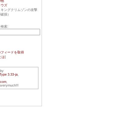
の他
ロウズ
（キングクリムゾンの攻撃
部破損）
検索:
のフィードを取得
とは
]
 by
Type 3.33-ja
,
.com
,
verymuch!!!