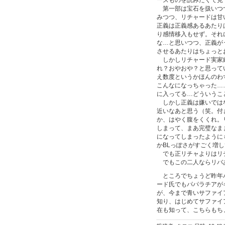
ーズものを読みたくて見
第一部は宝石を扱いつつ
みつつ、リチャードは甘
正義は正義感あるあたり
り感情移入もせず。それ
な…と思いつつ、正義が
させるあたりはちょっと
しかしリチャード実家編
れ？おやおや？と思って
え数度というかほんのわ
こんなになっちゃった…
に入ってる…どういうこ
しかし正義は嫌いではな
近いなあと思う（笑。付
か、はやく腹をくくれ。
しまって、まあ完璧なま
になってしまったように
かBLっぽさがすごく増
でも正リチャよりはリ
でもこの二人ならリバ
ところでちょうど昨年パ
ード氏でもパパラチアが
が、今まで青いサファイ
知り、はじめてサファイ
在も知って、こちらもち