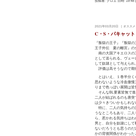
投稿者: クロエ 日時: 19:48
|
2021年03月20日 ［ オスス
C・S・パキャット
『叛獄の王子』『叛獄の
王子外伝 夏の離宮』の
南の大国アキエロスの王
として送られる。ヴェー
して奴隷として与えられ
評価は高そうなので期
とはいえ、１巻半分くら
思わないような冷血傲慢
りまで色っぽい展開は皆
そんなBL要素皆無で進
二人が結ばれるのも唐突
は少々きついかもしれな
特に、二人の気持ちの流
うなところもあり、二人
ら、惹かれる気持ちはわ
男と、自分を奴隷にして
ないだろうとも思うのだ
かの背後関係がわかった