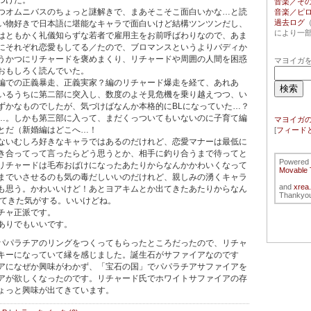
つけた。
音楽／そ
オムニバスのちょっと謎解きで、まあそこそこ面白いかな…と読
音楽／ピ
過去ログ
い物好きで日本語に堪能なキャラで面白いけど結構ツンツンだし、
により一
はともかく礼儀知らずな若者で雇用主をお前呼ばわりなので、あま
にそれぞれ恋愛もしてる／たので、ブロマンスというよりバディか
うかつにリチャードを褒めまくり、リチャードや周囲の人間を困惑
マヨイガを
おもしろく読んでいた。
での正義暴走、正義実家？編のリチャード爆走を経て、あれあ
いるうちに第二部に突入し、数度のよそ見危機を乗り越えつつ、い
ずかなものでしたが、気づけばなんか本格的にBLになっていた…？
…。しかも第三部に入って、まだくっついてもいないのに子育て編
マヨイガ
とだ（新婚編はどこへ…！
[
フィード
いむしろ好きなキャラではあるのだけれど、恋愛マナーは最低に
き合ってって言ったらどう思うとか、相手に釣り合うまで待ってと
Powered
リチャードは毛布おばけになったあたりからなんかかわいくなって
Movable 
までいさせるのも気の毒だしいいのだけれど、親しみの湧くキャラ
and
xrea
も思う。かわいいけど！あとヨアキムとか出てきたあたりからなん
Thankyou
してきた気がする。いいけどね。
チャ正派です。
ありでもいいです。
パラチアのリングをつくってもらったところだったので、リチャ
キーになっていて縁を感じました。誕生石がサファイアなのです
アになぜか興味がわかず、「宝石の国」でパパラチアサファイアを
アが欲しくなったのです。リチャード氏でホワイトサファイアの存
ょっと興味が出てきています。