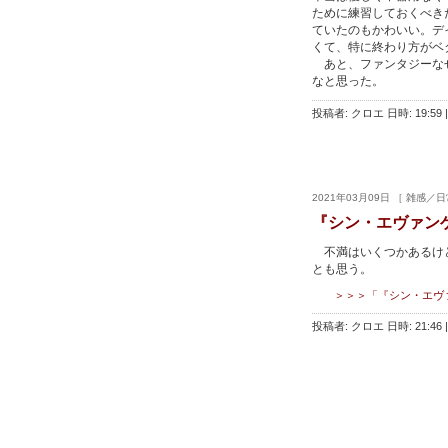
ために練習しておくべき
ていたのもかわいい。デ
くて、特に終わり方がベ
あと、ファンタジーなせ
なと思った。
投稿者: クロエ 日時: 19:59
|
2021年03月09日 ［ 雑感／日
『シン・エヴァンゲ
不満はいくつかあるけど
とも思う。
＞＞＞「『シン・エヴァン
投稿者: クロエ 日時: 21:46
|