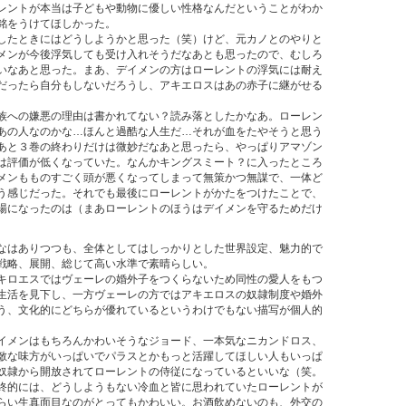
レントが本当は子どもや動物に優しい性格なんだということがわか
銘をうけてほしかった。
たときにはどうしようかと思った（笑）けど、元カノとのやりと
メンが今後浮気しても受け入れそうだなあとも思ったので、むしろ
いなあと思った。まあ、デイメンの方はローレントの浮気には耐え
だったら自分もしないだろうし、アキエロスはあの赤子に継がせる
への嫌悪の理由は書かれてない？読み落としたかなあ。ローレン
あの人なのかな…ほんと過酷な人生だ…それが血をたやそうと思う
あと３巻の終わりだけは微妙だなあと思ったら、やっぱりアマゾン
は評価が低くなっていた。なんかキングスミート？に入ったところ
メンもものすごく頭が悪くなってしまって無策かつ無謀で、一体ど
う感じだった。それでも最後にローレントがかたをつけたことで、
場になったのは（まあローレントのほうはデイメンを守るためだけ
はありつつも、全体としてはしっかりとした世界設定、魅力的で
戦略、展開、総じて高い水準で素晴らしい。
ロエスではヴェーレの婚外子をつくらないため同性の愛人をもつ
生活を見下し、一方ヴェーレの方ではアキエロスの奴隷制度や婚外
う、文化的にどちらが優れているというわけでもない描写が個人的
メンはもちろんかわいそうなジョード、一本気なニカンドロス、
敵な味方がいっぱいでパラスとかもっと活躍してほしい人もいっぱ
奴隷から開放されてローレントの侍従になっているといいな（笑。
終的には、どうしようもない冷血と皆に思われていたローレントが
らい生真面目なのがとってもかわいい。お酒飲めないのも、外交の