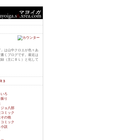
ガ」は山中クロエが色々あ
だ書くブログです。最近は
記録（主にＢＬ）と化して
スト
ろいろ
お振り
矢
ョジョ八部
般コミック
説その他
Ｌコミック
Ｌ小説
常
Ｌ