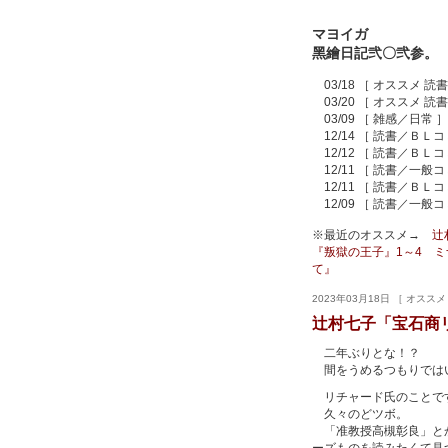
マヨイガ
黑繪日記弐〇弐参。
03/18 ［ オススメ 読
03/20 ［ オススメ 読
03/09 ［ 雑感／日常 ］
12/14 ［ 読書／ＢＬコ
12/12 ［ 読書／ＢＬコ
12/11 ［ 読書／一般コ
12/11 ［ 読書／ＢＬコ
12/09 ［ 読書／一般コ
※最近のオススメ→
辻
『叛獄の王子』1～4
ミ
て』
2023年03月18日 ［ オスス
辻村七子「宝石商リ
二年ぶりとな！？
間をうめるつもりでは
リチャード氏のことで
久々のどツボ。
「准教授高槻彰良」とか