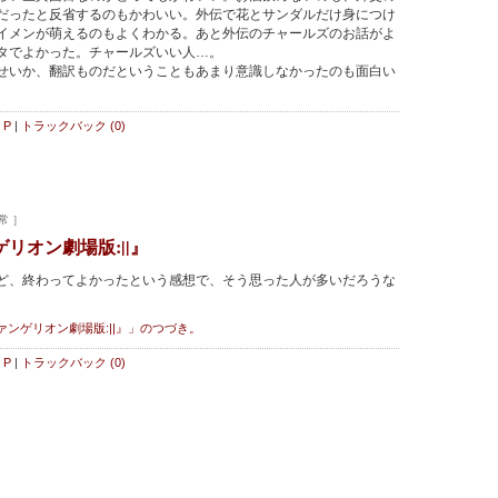
だったと反省するのもかわいい。外伝で花とサンダルだけ身につけ
イメンが萌えるのもよくわかる。あと外伝のチャールズのお話がよ
タでよかった。チャールズいい人…。
いか、翻訳ものだということもあまり意識しなかったのも面白い
P
|
トラックバック (0)
常 ］
リオン劇場版:||』
、終わってよかったという感想で、そう思った人が多いだろうな
ゲリオン劇場版:||』」のつづき。
P
|
トラックバック (0)