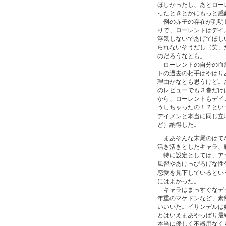
ほしかったし、あとロー
ったときとかにもっと感
例の赤子の存在が判明し
りで、ローレントはデイ
浮気しないであげてほし
られないそうだし（笑、
のだろうなとも。
ローレントの自分の血族
トの過去の相手はやはり
理由かなとも思うけど。
のレビューでも３巻だけ
から、ローレントもデイ
うしちゃったの！？とい
デイメンと本当に同じ立
ど）納得した。
まあそんな末尾のはてな
活き活きとしたキャラ、
特に設定としては、アキ
風習やあけっぴろげな性
恋愛を見下しているとい
にはよかった。
キャラはまっすぐなデイ
年重のマケドンなど、素
いいいた。イサンデルは
とはいえまあやっぱり最
本当は優しく不器用なく