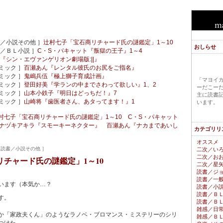
書／小説その他 ］
辻村七子「宝石商リチャード氏の謎鑑定」1～10
おしらせ
書／ＢＬ小説 ］
C・S・パキャット『叛獄の王子』1～4
『シン・エヴァンゲリオン劇場版:||』
ミック ］
百瀬あん『レンタル彼氏のお尻をご指名』
ミック ］
鬼嶋兵伍『極上獅子育成計画』
「マヨイ
ミック ］
登田好美『学ランの中までさわって欲しい』1、2
ーだこー
ミック ］
山本小鉄子『明日はどっちだ！』7
主に読書
ミック ］
山崎将『歯医者さん、あタってます！』1
います。
村七子「宝石商リチャード氏の謎鑑定」1～10
C・S・パキャット
ナヅキアキラ『スモーキーネクター』
百瀬あん『ナカまであいし
カテゴリリ
オススメ
メ 読書／小説その他 ］
二次／い
二次／お
チャード氏の謎鑑定」1～10
二次／星
読書／ジ
読書／一
います（本気か…？
読書／小
読書／Ｂ
す。
読書／Ｂ
雑感／日
「家政夫くん」のようなラノベ・ブロマンス・ミステリーのシリ
雑感／Ｂ