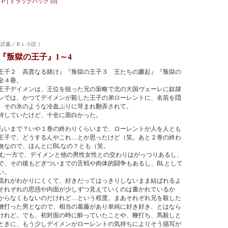
P
|
トラックバック (0)
メ 読書／ＢＬ小説 ］
『叛獄の王子』1～4
王子２ 高貴なる賭け』『叛獄の王子３ 王たちの蹶起』『叛獄の
全４冊。
子デイメンは、王位を狙った兄の策略で北の大国ヴェーレに奴隷
レでは、かつてデイメンが殺した王子の弟ローレントに、名前を隠
、その氷のような冷血ぶりに苛まれ翻弄されて。
待していたけど、十全に面白かった。
いまで？いや１巻の終わりくらいまで、ローレントが人を人とも
王子で、どうするんやこれ…とか思ったけど（笑。あと２巻の終わ
無なので、ほんとにBLなの？とも（笑。
む一方で、デイメンと他の男性女性との交わりはがっつりあるし、
で、その後もどぎついまでの舌戦や肉体的闘争もあるし、BLとして
い。
れがわかりにくくて、好きだってはっきりしないまま結ばれるよ
それぞれの思惑や内面が少しずつ見えていくのは書かれているか
からなくもないのだけれど…という程度。まあそれぞれ兄を殺した
鞭打った男となので、相当の葛藤があり単純に好き好き、とはなら
けれど。でも、初対面の時に酔っていたことや、鞭打ち、馬殺しと
ときに、もう少しデイメンがローレントの気持ちによりそう描写が