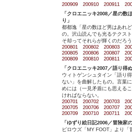
200909
200910
200911
20
「クロエニッキ2008／星の
り」
都都逸「星の数ほど男はあれど
の。沢山読んでも光るテクスト
そ却ってそれらが輝くのだろう
200801
200802
200803
20
200805
200806
200807
20
200809
200810
200811
20
「クロエニッキ2007／語り
ウィトゲンシュタイン「語り得
ない」を曲解したもの。言葉に
めには（一見矛盾にも思えるこ
ければならない。
200701
200702
200703
20
200705
200706
200707
20
200709
200710
200711
20
「ゆずり絵日記2006／冒険家の
ピロウズ「MY FOOT」より「