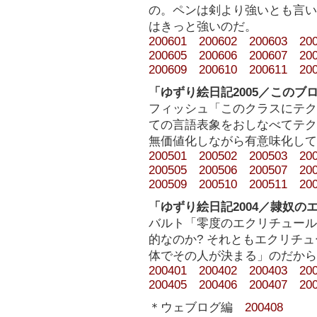
の。ペンは剣より強いとも言い
はきっと強いのだ。
200601
200602
200603
20
200605
200606
200607
20
200609
200610
200611
20
「ゆずり絵日記2005／この
フィッシュ「このクラスにテク
ての言語表象をおしなべてテク
無価値化しながら有意味化して
200501
200502
200503
20
200505
200506
200507
20
200509
200510
200511
20
「ゆずり絵日記2004／隷奴の
バルト「零度のエクリチュール
的なのか? それともエクリチ
体でその人が決まる」のだから
200401
200402
200403
20
200405
200406
200407
20
＊ウェブログ編
200408