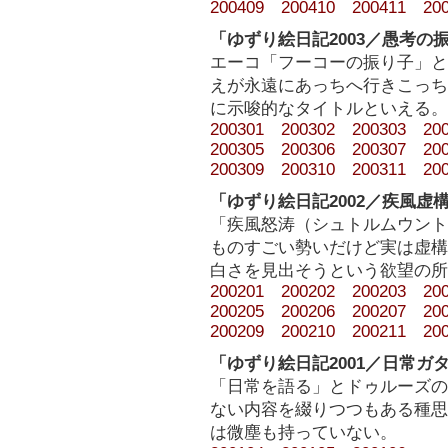
200409
200410
200411
20
「ゆずり絵日記2003／愚考の
エーコ「フーコーの振り子」と
えが永遠にあっちへ行きこっち
に示唆的なタイトルといえる。
200301
200302
200303
20
200305
200306
200307
20
200309
200310
200311
20
「ゆずり絵日記2002／疾風虚
「疾風怒涛（シュトルムウント
ものすごい勢いだけど実は虚構
白さを見出そうという欲望の所
200201
200202
200203
20
200205
200206
200207
20
200209
200210
200211
20
「ゆずり絵日記2001／日常ガ
「日常を語る」とドゥルーズの
ない内容を綴りつつもある種思
は微塵も持っていない。