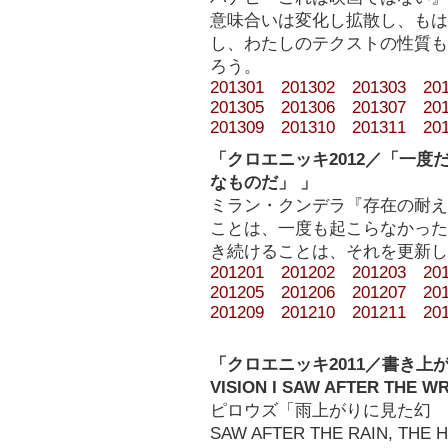
意味合いは変化し拡散し、もは
し、わたしのテクストの性質も
ろう。
201301
201302
201303
20
201305
201306
201307
20
201309
201310
201311
20
「クロエニッキ2012／「一
なものだ」 」
ミラン・クンデラ『存在の耐え
ことは、一度も起こらなかった
き続けることは、それを更新し
201201
201202
201203
20
201205
201206
201207
20
201209
201210
201211
20
「クロエニッキ2011／書き上がりに
VISION I SAW AFTER THE W
ピロウズ「雨上がりに見た幻 WE ST
SAW AFTER THE RAIN, T