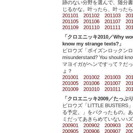
跡のない分野を選んで、随分書
じるかな。叶ったら、叶ったら
201101
201102
201103
20
201105
201106
201107
20
201109
201110
201111
20
「クロエニッキ2010／Why would y
know my strange texts?」
ピロウズ「ポイズンロックンロール」
misunderstand? You shoul
マヨイガがヘンですって？だっ
ょ？
201001
201002
201003
20
201005
201006
201007
20
201009
201010
201011
20
「クロエニッキ2009／たっぷ
ピロウズ「LITTLE BUST
る予定。」をパクったもの。あ
ミだってあきらめていないハズ
200901
200902
200903
20
200905
200906
200907
20