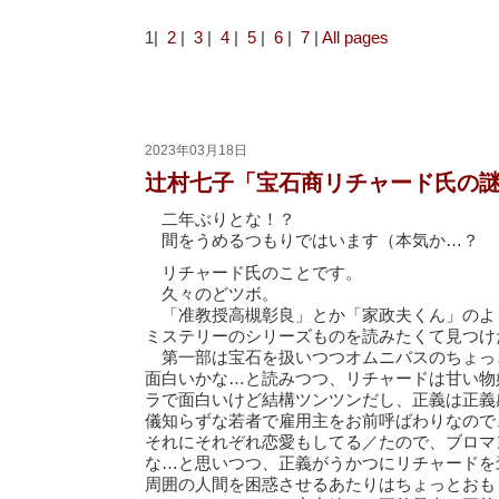
1|
2
|
3
|
4
|
5
|
6
|
7
|
All pages
2023年03月18日
辻村七子「宝石商リチャード氏の謎鑑
二年ぶりとな！？
間をうめるつもりではいます（本気か…？
リチャード氏のことです。
久々のどツボ。
「准教授高槻彰良」とか「家政夫くん」のよ
ミステリーのシリーズものを読みたくて見つけ
第一部は宝石を扱いつつオムニバスのちょっ
面白いかな…と読みつつ、リチャードは甘い物
ラで面白いけど結構ツンツンだし、正義は正義
儀知らずな若者で雇用主をお前呼ばわりなので
それにそれぞれ恋愛もしてる／たので、ブロマ
な…と思いつつ、正義がうかつにリチャードを
周囲の人間を困惑させるあたりはちょっとおも