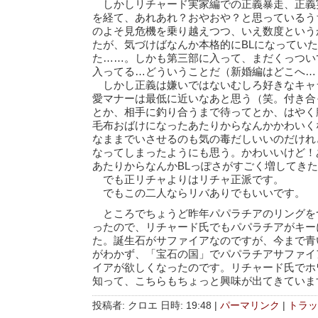
しかしリチャード実家編での正義暴走、正義
を経て、あれあれ？おやおや？と思っているう
のよそ見危機を乗り越えつつ、いえ数度という
たが、気づけばなんか本格的にBLになってい
た……。しかも第三部に入って、まだくっつい
入ってる…どういうことだ（新婚編はどこへ…
しかし正義は嫌いではないむしろ好きなキャ
愛マナーは最低に近いなあと思う（笑。付き合
とか、相手に釣り合うまで待ってとか、はやく
毛布おばけになったあたりからなんかかわいく
なままでいさせるのも気の毒だしいいのだけれ
なってしまったようにも思う。かわいいけど！
あたりからなんかBLっぽさがすごく増してき
でも正リチャよりはリチャ正派です。
でもこの二人ならリバありでもいいです。
ところでちょうど昨年パパラチアのリングを
ったので、リチャード氏でもパパラチアがキー
た。誕生石がサファイアなのですが、今まで青
がわかず、「宝石の国」でパパラチアサファイ
イアが欲しくなったのです。リチャード氏でホ
知って、こちらもちょっと興味が出てきていま
投稿者: クロエ 日時: 19:48
|
パーマリンク
|
トラッ