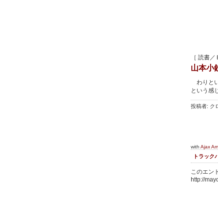
［ 読書／
山本小
わりとい
という感
投稿者: クロ
with
Ajax A
トラック
このエント
http://may