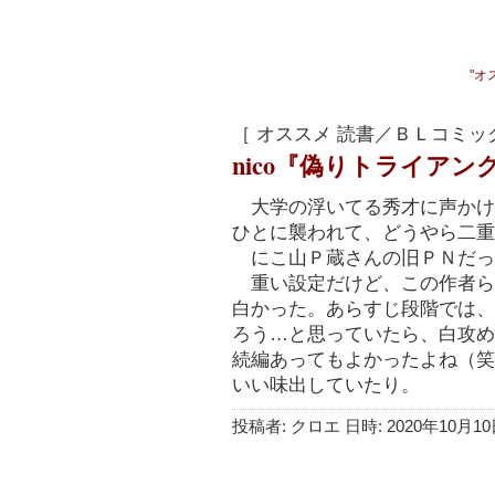
"オ
［ オススメ 読書／ＢＬコミッ
nico『偽りトライアン
大学の浮いてる秀才に声かけ
ひとに襲われて、どうやら二重
にこ山Ｐ蔵さんの旧ＰＮだっ
重い設定だけど、この作者ら
白かった。あらすじ段階では、
ろう…と思っていたら、白攻め
続編あってもよかったよね（笑
いい味出していたり。
投稿者: クロエ 日時: 2020年10月10日