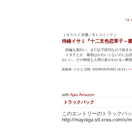
"オ
［ オススメ 読書／ＢＬコミック ］
待緒イサミ『十二支色恋草子～蜜
続編も面白い、まだ以下続刊なので続きが
イタチとか、最初はかわいくないのにお話
わいい。どの神使も人間の姿がわかる≒事
投稿者: クロエ 日時: 2020年05月09日 19:13
|
パ
with
Ajax Amazon
トラックバック
このエントリーのトラックバック
http://mayoiga.s6.xrea.com/x/mt