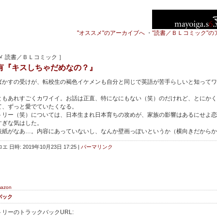
"オススメ"のアーカイブへ
・
"読書／ＢＬコミック"の
メ 読書／ＢＬコミック ］
有『キスしちゃだめなの？』
かすの受けが、転校生の褐色イケメンも自分と同じで英語が苦手らしいと知ってワ
。
もあれすごくカワイイ。お話は正直、特になにもない（笑）のだけれど、とにかく
て、ずっと愛でていたくなる。
リー（笑）については、日本生まれ日本育ちの攻めが、家族の影響はあるにせよ恋
すぎな気はした。
紙がなあ…。内容にあっていないし、なんか壁画っぽいというか（横向きだからか
エ 日時: 2019年10月23日 17:25
|
パーマリンク
mazon
バック
リーのトラックバックURL: