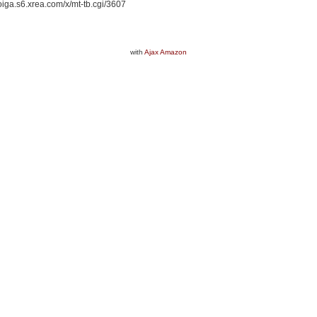
oiga.s6.xrea.com/x/mt-tb.cgi/3607
with
Ajax Amazon