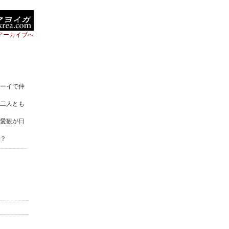
アーカイブへ
ーイで仲
二人とも
愛観が日
？