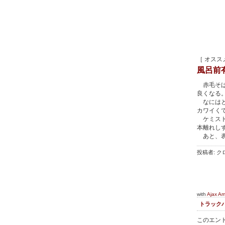
［ オスス
風呂前
赤毛そば
良くなる
なにはと
カワイく
ケミスト
本離れし
あと、表
投稿者: クロ
with
Ajax A
トラック
このエント