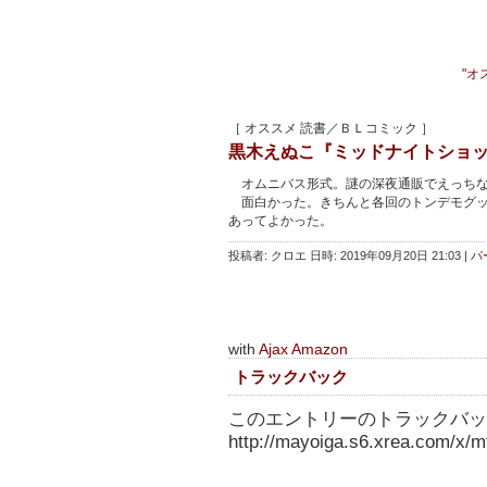
"オ
［ オススメ 読書／ＢＬコミック ］
黒木えぬこ『ミッドナイトショ
オムニバス形式。謎の深夜通販でえっちな
面白かった。きちんと各回のトンデモグッ
あってよかった。
投稿者: クロエ 日時: 2019年09月20日 21:03
|
パ
with
Ajax Amazon
トラックバック
このエントリーのトラックバック
http://mayoiga.s6.xrea.com/x/mt