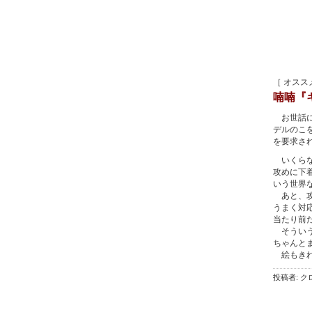
［ オスス
喃喃『
お世話に
デルのこ
を要求さ
いくらな
攻めに下
いう世界
あと、攻
うまく対
当たり前
そういう
ちゃんと
絵もきれ
投稿者: クロ