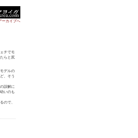
アーカイブへ
ェチでモ
たらと尻
モデルの
ど、そう
の誤解に
幼いのも
るので、