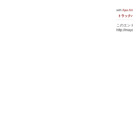
with
Ajax A
トラック
このエント
http://may