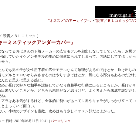
"オススメ"のアーカイブへ
・
"読書／ＢＬコミック"の
メ 読書／ＢＬコミック ］
キーミスティックアンダーカバー』
なってるおばさんの下着メーカーの広告モデルを顔出しなしでしていたら、お尻フ
を探していたイケメンモデルの攻めに偶然知られてしまって、内緒にしててほしかっ
れ云々。
んでも男の子が女性用下着の広告モデルなんて無理があるのではとか、駆け出しの
着モデルとエロいからみさせるのはやりすぎではとか、気になる部分もあるのだけれ
なんだと思えば思える感じ。
めが受けの好きな相手を誤解してかなり身勝手な行動に出るところとか、受けがそ
応出来ないところとか、どちらも未熟だなと思うけど、よく考えたら未成年設定だし
だね。
アラはある気がするけど、全体的に勢いがあって世界やキャラがしっかり立ってい
まとまっていて面白い。
い。小物のデザインも素敵。攻めはもう少しイケメン顔だとよかった。
エ 日時: 2019年06月11日 19:41
|
パーマリンク