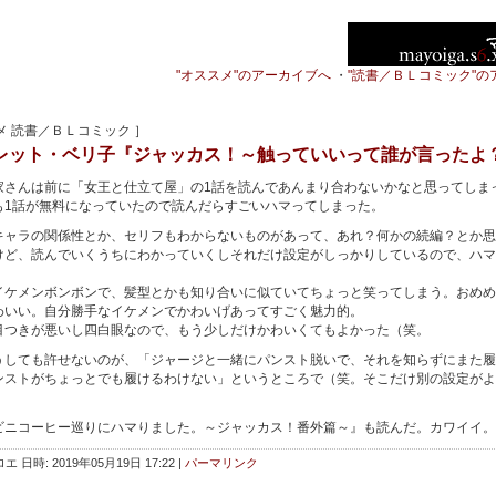
"オススメ"のアーカイブへ
・
"読書／ＢＬコミック"の
メ 読書／ＢＬコミック ］
レット・ベリ子『ジャッカス！～触っていいって誰が言ったよ
さんは前に「女王と仕立て屋」の1話を読んであんまり合わないかなと思ってしま
も1話が無料になっていたので読んだらすごいハマってしまった。
ャラの関係性とか、セリフもわからないものがあって、あれ？何かの続編？とか思
けど、読んでいくうちにわかっていくしそれだけ設定がしっかりしているので、ハマ
。
ケメンボンボンで、髪型とかも知り合いに似ていてちょっと笑ってしまう。おめめ
わいい。自分勝手なイケメンでかわいげあってすごく魅力的。
つきが悪いし四白眼なので、もう少しだけかわいくてもよかった（笑。
しても許せないのが、「ジャージと一緒にパンスト脱いで、それを知らずにまた履
ンストがちょっとでも履けるわけない」というところで（笑。そこだけ別の設定がよ
ニコーヒー巡りにハマりました。～ジャッカス！番外篇～』も読んだ。カワイイ。
エ 日時: 2019年05月19日 17:22
|
パーマリンク