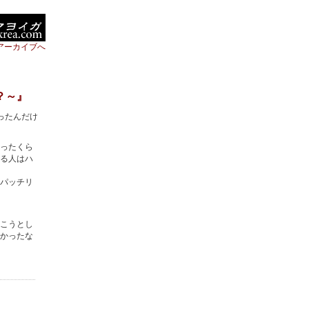
アーカイブへ
？～』
ったんだけ
ったくら
る人はハ
パッチリ
こうとし
かったな