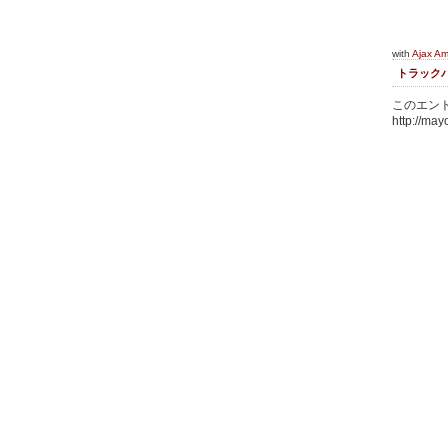
with
Ajax A
トラック
このエント
http://may