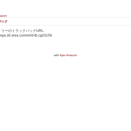
mazon
バック
リーのトラックバックURL:
oiga.s6.xrea.com/x/mt-tb.cgi/3156
with
Ajax Amazon