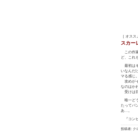
［ オスス
スカー
この作家
ど、これ
最初はキ
いなんだ
マる感じ
攻めがイ
なのはか
受けは目
唯一どう
たってパ
あ…。
『コンビ
投稿者: クロ