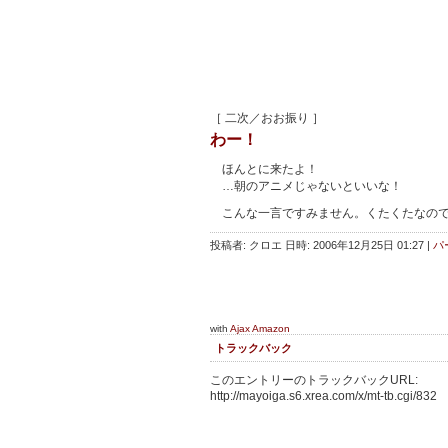
［ 二次／おお振り ］
わー！
ほんとに来たよ！
…朝のアニメじゃないといいな！
こんな一言ですみません。くたくたなので
投稿者: クロエ 日時: 2006年12月25日 01:27
|
パ
with
Ajax Amazon
トラックバック
このエントリーのトラックバックURL:
http://mayoiga.s6.xrea.com/x/mt-tb.cgi/832